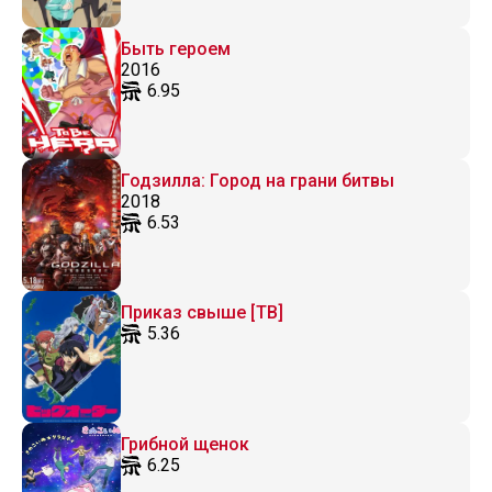
Быть героем
2016
6.95
Годзилла: Город на грани битвы
2018
6.53
Приказ свыше [ТВ]
5.36
Грибной щенок
6.25