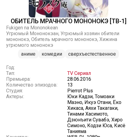
ОБИТЕЛЬ МРАЧНОГО МОНОНОКЭ [ТВ-1]
Fukigen na Mononokean
Угрюмый Мононокэан, Угрюмый хозяин обители
мононокэ, Обитель мрачного мононокэ, Хижина
угрюмого мононокэ
аниме
комедии
сверхъестественное
Год:
Тип:
TV Сериал
Премьера:
28.06.2016
Количество эпизодов:
13
Студия:
Pierrot Plus
Актеры:
Юки Кадзи, Томоаки
Маэно, Икуэ Отани, Ёко
Хикаса, Аяхи Такагаки,
Тинами Хасимото,
Дзюнъити Сувабэ, Хиро
Симоно, Кодзи Юса, Кисё
Танияма