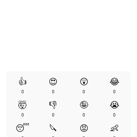
👍
😍
😲
😂
0
0
0
0
🤯
👎
🤪
😭
0
0
0
0
😴
🔪
😡
👶