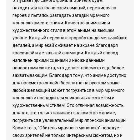
отпускает до самого финала. Зритель будет
находиться на грани своих эмоций, переживая за
героев и пытаясь разгадать загадки мрачного
мононокэ вместе с ними. Качество анимации и
художественного стиля в этом аниме на высшем
уровне. Каждый персонаж проработан до мельчайших
деталей, а мир ёкай оживает на экране благодаря
красочной и детальной анимации. Каждый эпизод
наполнен яркими сценами и неожиданными
поворотами сюжета, что делает просмотр еще более
захватывающим. Благодаря тому, что аниме доступно
для просмотра онлайн бесплатно на русском языке,
любой желающий может погрузиться в мир мрачного
мононокэ и насладиться уникальным сюжетом и
художественным стилем. Это отличная возможность
для тех, кто только начинает знакомство с аниме,
погрузиться в увлекательный мир японской анимации.
Кроме того, "Обитель мрачного мононокэ" порадует
своих зрителей не только интересным сюжетом, но и