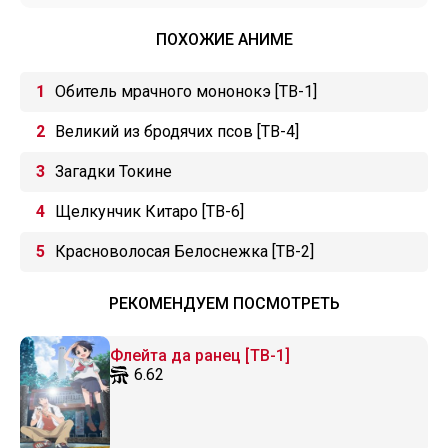
ПОХОЖИЕ АНИМЕ
Обитель мрачного мононокэ [ТВ-1]
Великий из бродячих псов [ТВ-4]
Загадки Токине
Щелкунчик Китаро [ТВ-6]
Красноволосая Белоснежка [ТВ-2]
РЕКОМЕНДУЕМ ПОСМОТРЕТЬ
Флейта да ранец [ТВ-1]
6.62