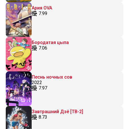
Ария OVA
7.99
Бородатая цыпа
7.06
Песнь ночных сов
2022
7.97
Завтрашний Дзё [ТВ-2]
8.73