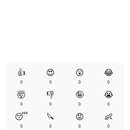
👍
😍
😲
😂
0
0
0
0
🤯
👎
🤪
😭
0
0
0
0
😴
🔪
😡
👶
0
0
0
0