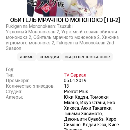
ОБИТЕЛЬ МРАЧНОГО МОНОНОКЭ [ТВ-2]
Fukigen na Mononokean: Tsuzuki
Угрюмый Мононокэан 2, Угрюмый хозяин обители
мононокэ 2, Обитель мрачного мононокэ 2, Хижина
угрюмого мононокэ 2, Fukigen na Mononokean 2nd
Season
аниме
комедии
сверхъестественное
Год:
Тип:
TV Сериал
Премьера:
05.01.2019
Количество эпизодов:
13
Студия:
Pierrot Plus
Актеры:
Юки Кадзи, Томоаки
Маэно, Икуэ Отани, Ёко
Хикаса, Аяхи Такагаки,
Тинами Хасимото,
Дзюнъити Сувабэ, Хиро
Симоно, Кодзи Юса, Кисё