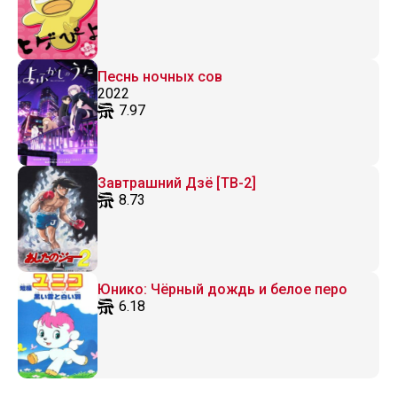
Песнь ночных сов
2022
7.97
Завтрашний Дзё [ТВ-2]
8.73
Юнико: Чёрный дождь и белое перо
6.18