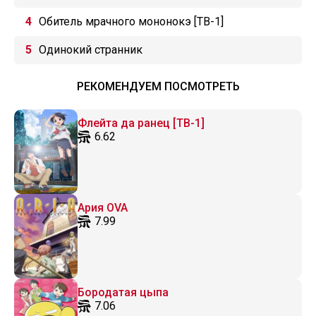
Обитель мрачного мононокэ [ТВ-1]
Одинокий странник
РЕКОМЕНДУЕМ ПОСМОТРЕТЬ
Флейта да ранец [ТВ-1]
6.62
Ария OVA
7.99
Бородатая цыпа
7.06