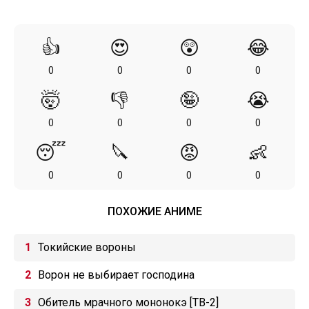
👍
😍
😲
😂
0
0
0
0
🤯
👎
🤪
😭
0
0
0
0
😴
🔪
😡
👶
0
0
0
0
ПОХОЖИЕ АНИМЕ
Токийские вороны
Ворон не выбирает господина
Обитель мрачного мононокэ [ТВ-2]