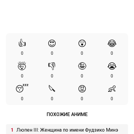
👍
😍
😲
😂
0
0
0
0
🤯
👎
🤪
😭
0
0
0
0
😴
🔪
😡
👶
0
0
0
0
ПОХОЖИЕ АНИМЕ
Люпен III: Женщина по имени Фудзико Минэ