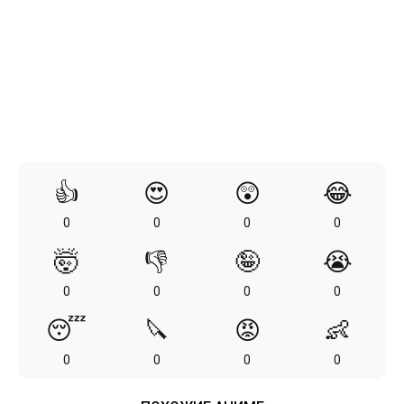
👍
😍
😲
😂
0
0
0
0
🤯
👎
🤪
😭
0
0
0
0
😴
🔪
😡
👶
0
0
0
0