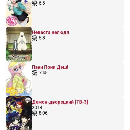
6.5
Невеста нелюдя
5.8
Пани Пони Дэш!
7.45
Демон-дворецкий [ТВ-3]
2014
8.06