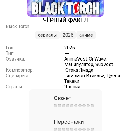
ЧЁРНЫЙ ФАКЕЛ
Black Torch
сериалы
2026
аниме
Год:
2026
Тип:
---
Озвучка:
AnimeVost, OnWave,
Манипулятор, SubVost
Композитор:
Ютака Ямада
Сценарист:
Гигаэмон Итикава, Цуёси
Такаки
Страны:
Япония
Сюжет
Персонажи