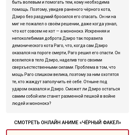
быть волевым и помогать тем, кому необходима
помощь. Поэтому, увидев раненого чёрного кота,
Дзиро без раздумий бросился его спасать. Он ни на
миг не пожалел о своём решении, даже когда узнал,
что кот совсем не кот — а мононокэ. Искренняя и
непоколебимая доброта Дзиро так поразила
демонического кота Раго, что, когда сам Дзиро
оказался на пороге смерти, Раго решил его спасти. Он
вселился в тело Дзиро, наделив того своими
сверхъестественными силами. Проблема в том, что
мощь Раго слишком велика, поэтому за ним охотятся
те, кто жаждут заполучить её себе. Отныне под
ударом оказался и Дзиро. Сможет ли Дзиро остаться
самим собой или станет разменной пешкой в войне
людей и мононокэ?
СМОТРЕТЬ ОНЛАЙН АНИМЕ «ЧЁРНЫЙ ФАКЕЛ»