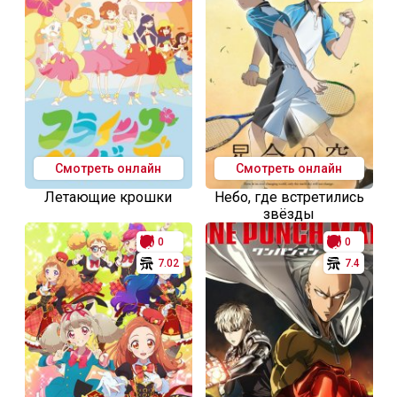
Смотреть онлайн
Смотреть онлайн
Летающие крошки
Небо, где встретились
звёзды
0
0
7.02
7.4