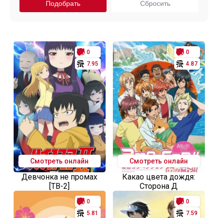
0
0
7.95
4.87
Смотреть онлайн
Смотреть онлайн
Девчонка не промах
Какао цвета дождя:
[ТВ-2]
Сторона Д
0
0
5.81
7.59