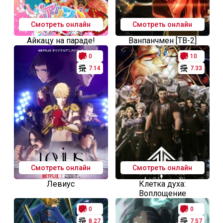
Смотреть онлайн
Смотреть онлайн
Айкацу на параде!
Ванпанчмен [ТВ-2]
0
10
7.14
7.33
Смотреть онлайн
Смотреть онлайн
Левиус
Клетка духа:
Воплощение
0
0
8.27
7.57