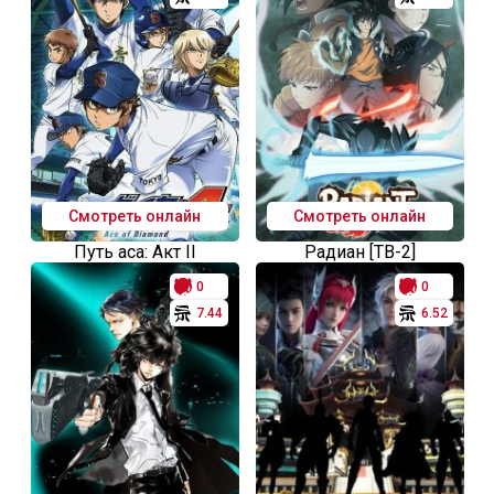
Смотреть онлайн
Смотреть онлайн
Путь аса: Акт II
Радиан [ТВ-2]
0
0
7.44
6.52