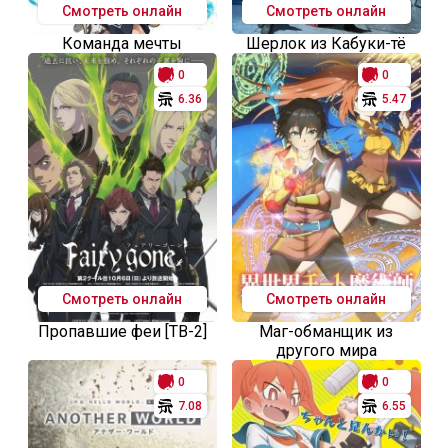
Смотреть онлайн
Смотреть онлайн
Команда мечты
Шерлок из Кабуки-тё
0
0
6.36
5.47
Смотреть онлайн
Смотреть онлайн
Пропавшие феи [ТВ-2]
Маг-обманщик из
другого мира
0
0
7.08
6.55