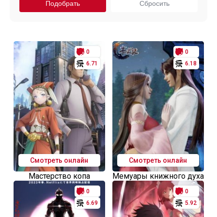
0
0
6.71
6.18
Смотреть онлайн
Смотреть онлайн
Мастерство копа
Мемуары книжного духа
0
0
6.69
5.92