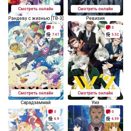
Смотреть онлайн
Смотреть онлайн
Рандеву с жизнью [ТВ-3]
Ревизия
0
0
7.47
5.52
Смотреть онлайн
Смотреть онлайн
Сарадзаммай
Уиз
0
0
6.9
6.59