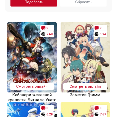
0
0
7.68
5.94
Смотреть онлайн
Смотреть онлайн
Кабанери железной
Заметки Гримм
крепости: Битва за Унато
0
0
6.29
7.67