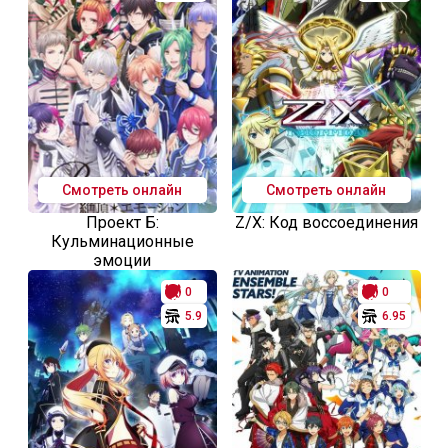
Смотреть онлайн
Смотреть онлайн
Проект Б:
Z/X: Код воссоединения
Кульминационные
эмоции
0
0
5.9
6.95