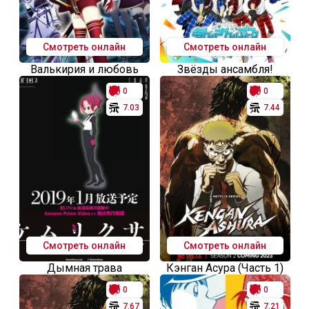
Смотреть онлайн
Смотреть онлайн
Валькирия и любовь
Звёзды ансамбля!
0
0
7.03
7.44
Смотреть онлайн
Смотреть онлайн
Дымная трава
Кэнган Асура (Часть 1)
0
0
7.67
7.21