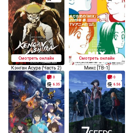
Смотреть онлайн
Смотреть онлайн
Кэнган Асура (Часть 2)
Микс [ТВ-1]
0
0
6.35
6.56