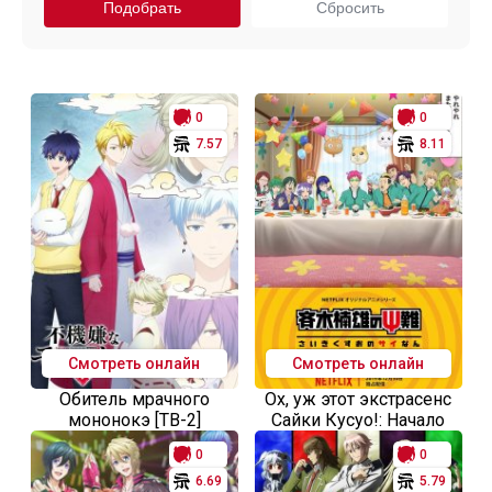
0
0
7.57
8.11
Смотреть онлайн
Смотреть онлайн
Обитель мрачного
Ох, уж этот экстрасенс
мононокэ [ТВ-2]
Сайки Кусуо!: Начало
0
0
6.69
5.79