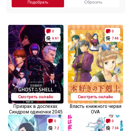
0
0
6.61
7.46
Смотреть онлайн
Смотреть онлайн
Призрак в доспехах:
Власть книжного червя
Синдром одиночки 2045
OVA
0
0
7.2
7.34