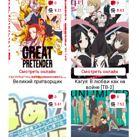
0
0
8.21
8.63
Смотреть онлайн
Смотреть онлайн
Великий притворщик
Кагуя: В любви как на
войне [ТВ-2]
0
0
5.61
7.52