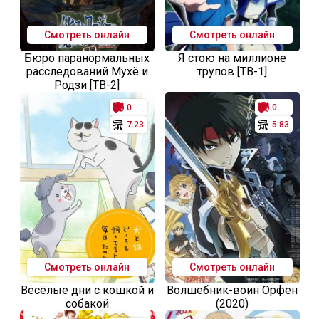
Смотреть онлайн
Смотреть онлайн
Бюро паранормальных
Я стою на миллионе
расследований Мухё и
трупов [ТВ-1]
Родзи [ТВ-2]
0
0
7.23
5.83
Смотреть онлайн
Смотреть онлайн
Весёлые дни с кошкой и
Волшебник-воин Орфен
собакой
(2020)