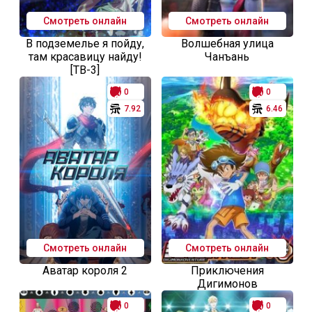
Смотреть онлайн
Смотреть онлайн
В подземелье я пойду,
Волшебная улица
там красавицу найду!
Чанъань
[ТВ-3]
0
0
7.92
6.46
Смотреть онлайн
Смотреть онлайн
Аватар короля 2
Приключения
Дигимонов
0
0