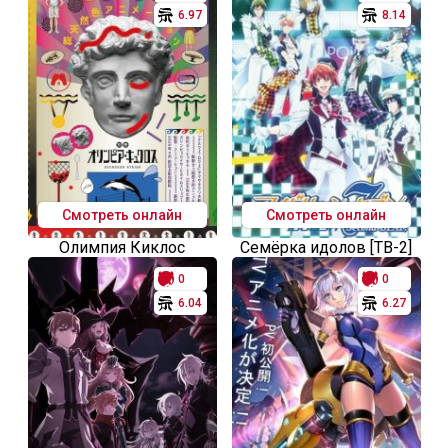
6.97
8.14
Смотреть онлайн
Смотреть онлайн
Олимпия Киклос
Семёрка идолов [ТВ-2]
0
0
6.04
6.27