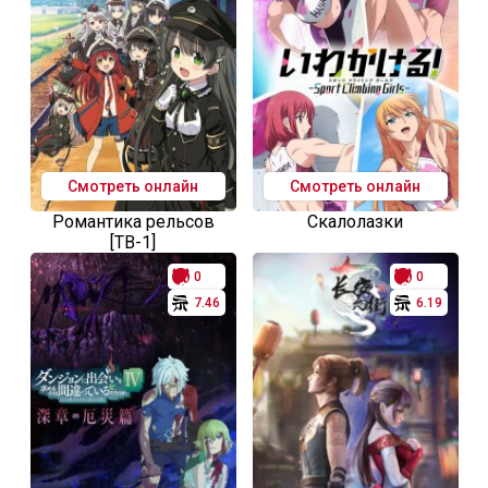
Смотреть онлайн
Смотреть онлайн
Романтика рельсов
Скалолазки
[ТВ-1]
0
0
7.46
6.19