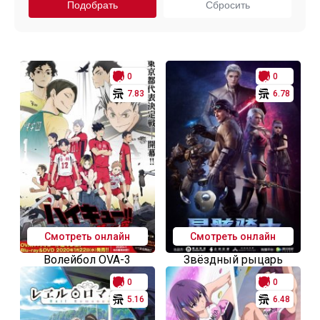
0
0
7.83
6.78
Смотреть онлайн
Смотреть онлайн
Волейбол OVA-3
Звёздный рыцарь
0
0
5.16
6.48