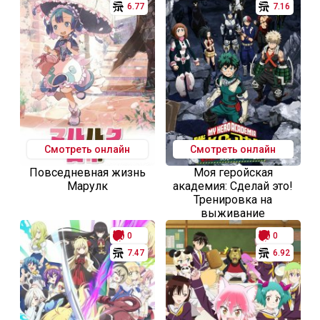
6.77
7.16
Смотреть онлайн
Смотреть онлайн
Повседневная жизнь
Моя геройская
Марулк
академия: Сделай это!
Тренировка на
выживание
0
0
7.47
6.92