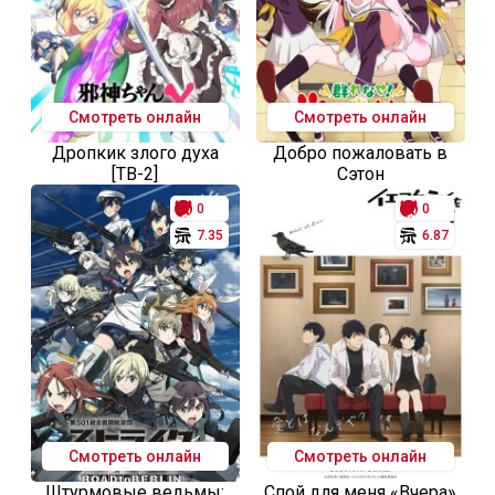
Смотреть онлайн
Смотреть онлайн
Дропкик злого духа
Добро пожаловать в
[ТВ-2]
Сэтон
0
0
7.35
6.87
Смотреть онлайн
Смотреть онлайн
Штурмовые ведьмы:
Спой для меня «Вчера»