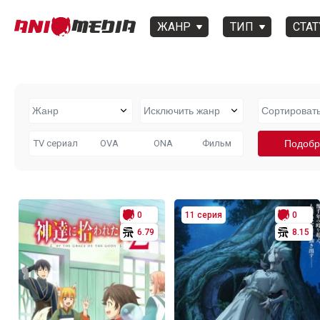
ЖАНР
ТИП
СТАТ
TV сериал
OVA
ONA
Фильм
0
11 серия
0
6.79
8.15