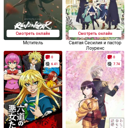
Смотреть онлайн
Смотреть онлайн
Мститель
Святая Сесилия и пастор
Лоуренс
0
0
6.41
7.74