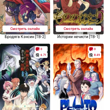
Смотреть онлайн
Смотреть онлайн
Бродяга Кэнсин [ТВ-2]
Истории нечисти [ТВ-1]
0
0
6.71
8.49