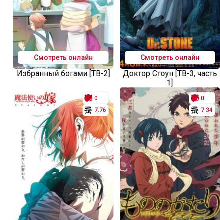
Смотреть онлайн
Смотреть онлайн
Избранный богами [ТВ-2]
Доктор Стоун [ТВ-3, часть
1]
0
0
7.76
7.34