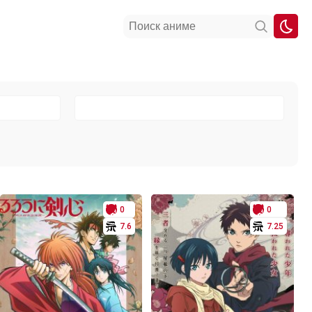
0
0
7.6
7.25