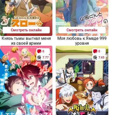
Смотреть онлайн
Смотреть онлайн
Князь тьмы выгнал меня
Моя любовь к Ямаде 999
из своей армии
уровня
0
0
7.77
7.45