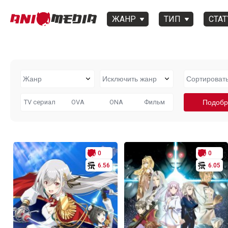
ЖАНР
ТИП
СТАТ
TV сериал
OVA
ONA
Фильм
0
0
6.56
6.05