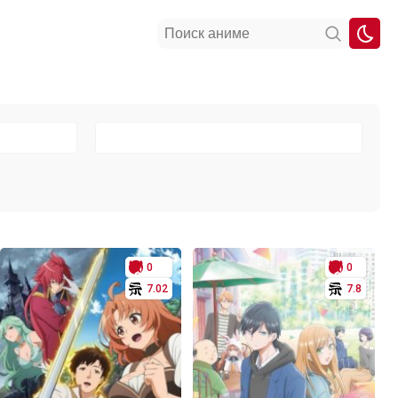
0
0
7.02
7.8