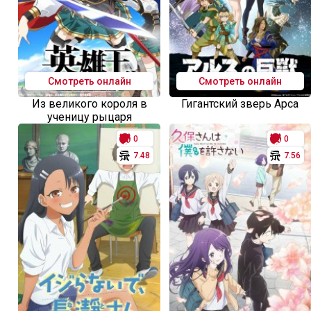
Смотреть онлайн
Смотреть онлайн
Из великого короля в
Гигантский зверь Арса
ученицу рыцаря
0
0
7.48
7.56