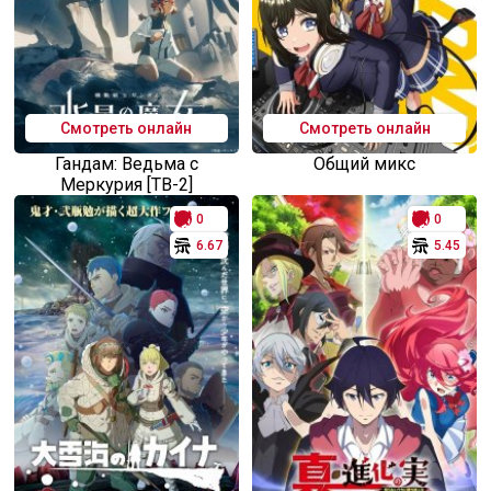
Смотреть онлайн
Смотреть онлайн
Гандам: Ведьма с
Общий микс
Меркурия [ТВ-2]
0
0
6.67
5.45