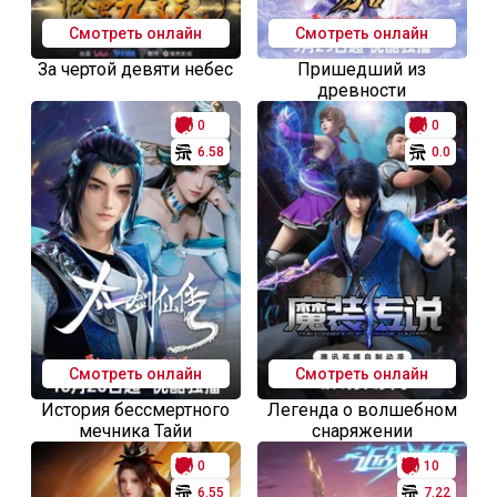
Смотреть онлайн
Смотреть онлайн
За чертой девяти небес
Пришедший из
древности
0
0
6.58
0.0
Смотреть онлайн
Смотреть онлайн
История бессмертного
Легенда о волшебном
мечника Тайи
снаряжении
0
10
6.55
7.22