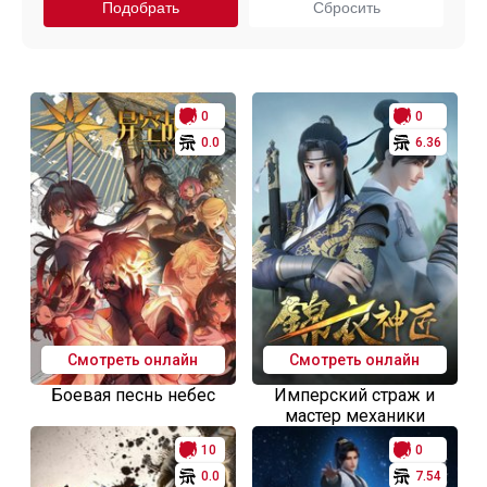
0
0
0.0
6.36
Смотреть онлайн
Смотреть онлайн
Боевая песнь небес
Имперский страж и
мастер механики
10
0
0.0
7.54