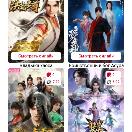
Смотреть онлайн
Смотреть онлайн
Владыка хаоса
Воинственный бог Асура
0
0
7.29
6.92