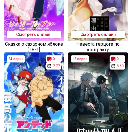
Смотреть онлайн
Смотреть онлайн
Сказка о сахарном яблоке
Невеста герцога по
[ТВ-1]
контракту
24 серия
0
12 серия
0
7.77
8.63