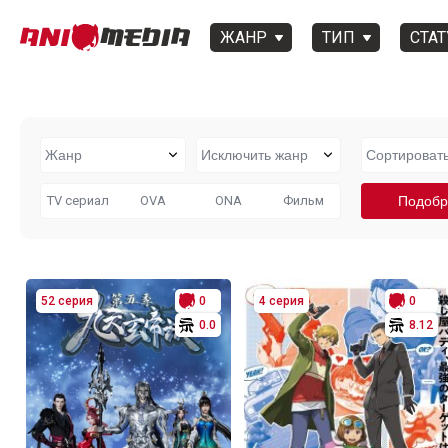
ЖАНР
ТИП
СТАТ
TV сериал
OVA
ONA
Фильм
52 серия
0
4 серия
0
0.0
8.12