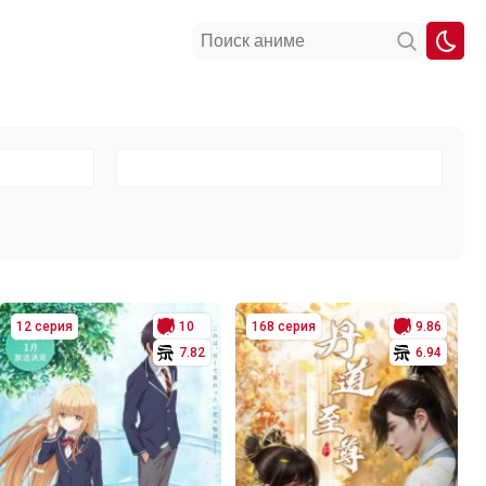
12 серия
10
168 серия
9.86
7.82
6.94