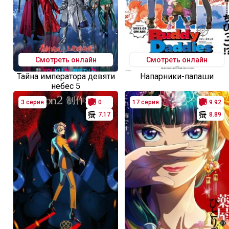
Смотреть онлайн
Смотреть онлайн
Тайна императора девяти
Напарники-папаши
небес 5
3 серия
0
17 серия
9.92
7.17
8.89