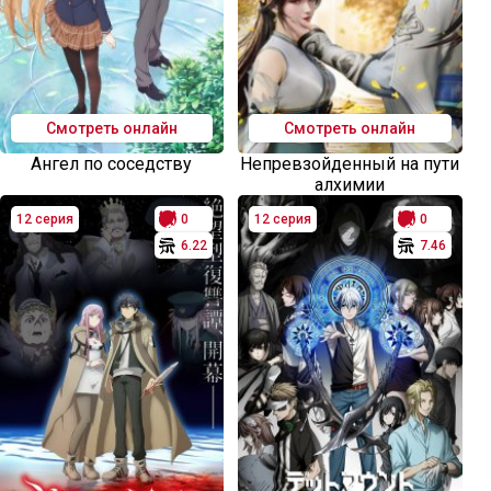
Смотреть онлайн
Смотреть онлайн
Ангел по соседству
Непревзойденный на пути
алхимии
12 серия
0
12 серия
0
6.22
7.46