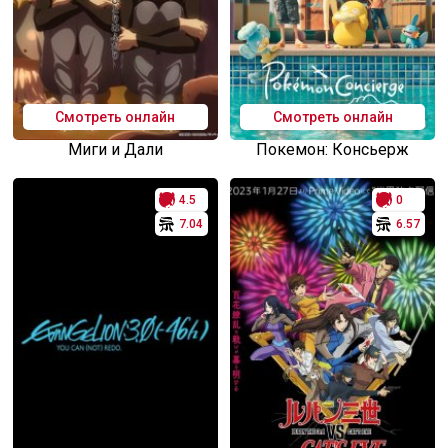
Смотреть онлайн
Смотреть онлайн
Миги и Дали
Покемон: Консьерж
4.5
0
7.04
6.57