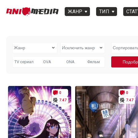
ЖАНР
ТИП
СТАТ
TV сериал
OVA
ONA
Фильм
0
0
7.47
7.47