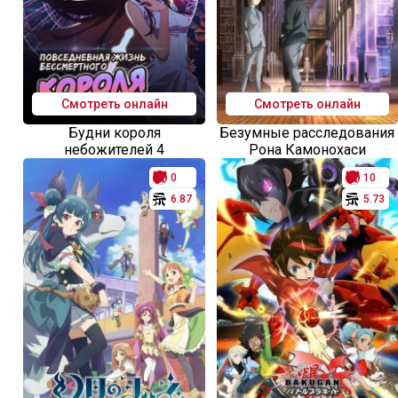
Смотреть онлайн
Смотреть онлайн
Будни короля
Безумные расследования
небожителей 4
Рона Камонохаси
0
10
6.87
5.73