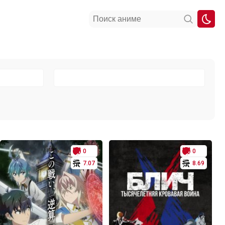
0
0
7.07
8.69