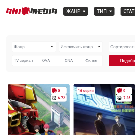
ЖАНР
ТИП
СТАТ
TV сериал
OVA
ONA
Фильм
0
16 серия
0
6.72
7.25