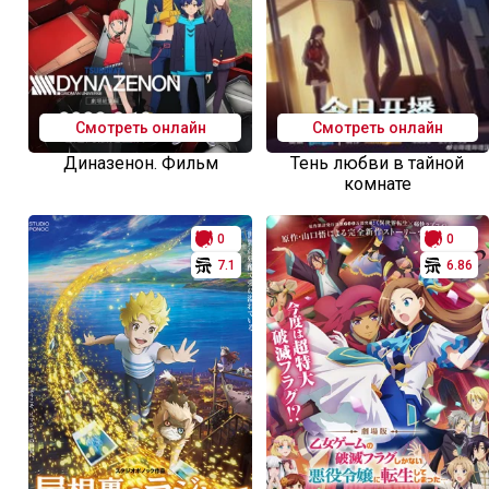
Смотреть онлайн
Смотреть онлайн
Диназенон. Фильм
Тень любви в тайной
комнате
0
0
7.1
6.86