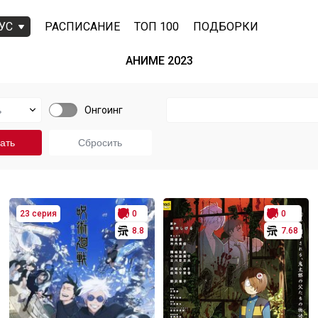
УС
РАСПИСАНИЕ
ТОП 100
ПОДБОРКИ
АНИМЕ 2023
Онгоинг
23 серия
0
0
8.8
7.68