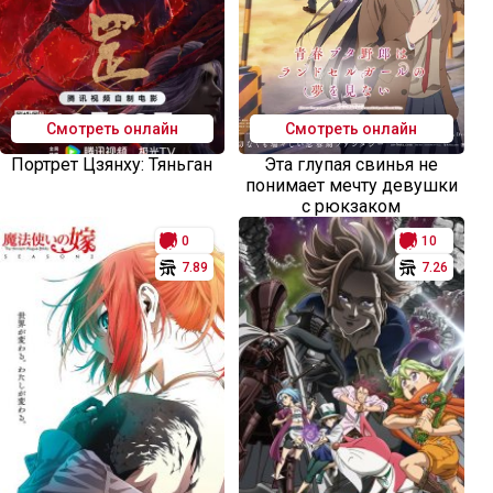
Смотреть онлайн
Смотреть онлайн
Портрет Цзянху: Тяньган
Эта глупая свинья не
понимает мечту девушки
с рюкзаком
0
10
7.89
7.26