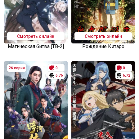
Смотреть онлайн
Смотреть онлайн
Магическая битва [ТВ-2]
Рождение Китаро
26 серия
0
0
6.76
6.72