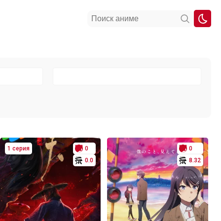
1 серия
0
0
0.0
8.32