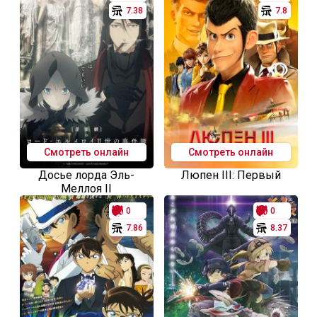
7.38
7.8
Смотреть онлайн
Смотреть онлайн
Досье лорда Эль-
Люпен III: Первый
Меллоя II
0
0
7.86
8.37