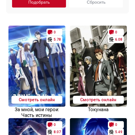
0
0
5.78
6.08
Смотреть онлайн
Смотреть онлайн
За мной, мои герои:
Токунана
Часть истины
0
0
8.07
5.49