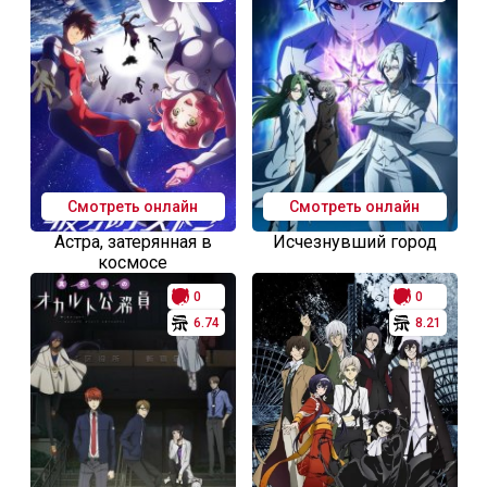
Смотреть онлайн
Смотреть онлайн
Астра, затерянная в
Исчезнувший город
космосе
0
0
6.74
8.21