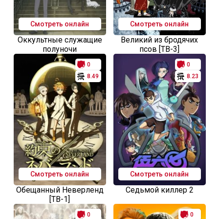
Смотреть онлайн
Смотреть онлайн
Оккультные служащие
Великий из бродячих
полуночи
псов [ТВ-3]
0
0
8.49
8.23
Смотреть онлайн
Смотреть онлайн
Обещанный Неверленд
Седьмой киллер 2
[ТВ-1]
0
0