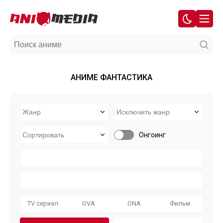
АНИМЕ ФАНТАСТИКА
Онгоинг
TV сериал
OVA
ONA
Фильм