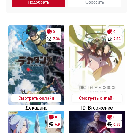
0
0
7.36
7.82
Смотреть онлайн
Смотреть онлайн
Декаданс
ID: Вторжение
0
0
6.9
6.78