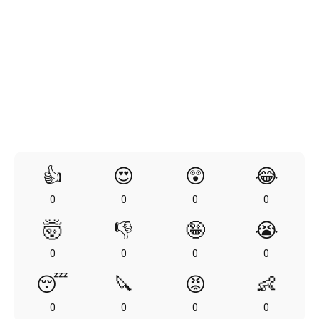
👍
😍
😲
😂
0
0
0
0
🤯
👎
🤪
😭
0
0
0
0
😴
🔪
😡
👶
0
0
0
0