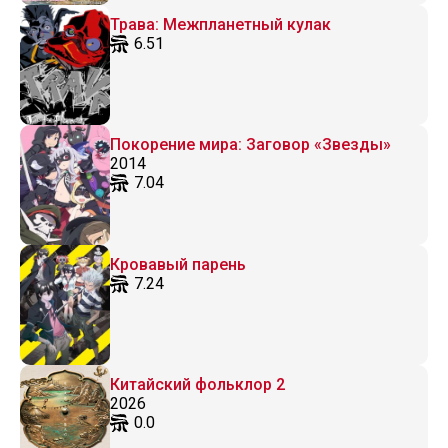
Трава: Межпланетный кулак
6.51
Покорение мира: Заговор «Звезды»
2014
7.04
Кровавый парень
7.24
Китайский фольклор 2
2026
0.0