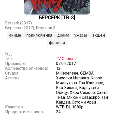
БЕРСЕРК [ТВ-3]
Berserk (2017)
Берсерк (2017), Берсерк 3
аниме
приключения
драма
ужасы
экшен
фэнтези
Год:
Тип:
TV Сериал
Премьера:
07.04.2017
Количество эпизодов:
12
Студия:
Millepensee, GEMBA
Актеры:
Хироаки Иванага, Каору
Мидзухара, Тоа Юкинари,
Ёко Хикаса, Кадзуюки
Окицу, Хиро Симоно, Саито
Тива, Миюки Савасиро, Тан
Каидзи, Сатоми Араи
Качество:
WEB-DL 1080p
Продолжительность:
24