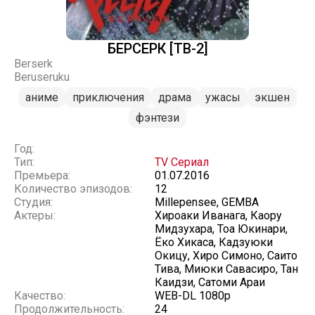
БЕРСЕРК [ТВ-2]
Berserk
Beruseruku
аниме
приключения
драма
ужасы
экшен
фэнтези
Год:
Тип:
TV Сериал
Премьера:
01.07.2016
Количество эпизодов:
12
Студия:
Millepensee, GEMBA
Актеры:
Хироаки Иванага, Каору
Мидзухара, Тоа Юкинари,
Ёко Хикаса, Кадзуюки
Окицу, Хиро Симоно, Саито
Тива, Миюки Савасиро, Тан
Каидзи, Сатоми Араи
Качество:
WEB-DL 1080p
Продолжительность:
24