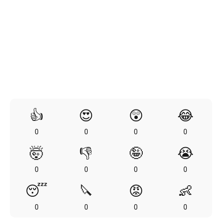
👍
😍
😲
😂
0
0
0
0
🤯
👎
🤪
😭
0
0
0
0
😴
🔪
😡
👶
0
0
0
0