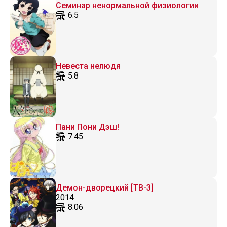
Семинар ненормальной физиологии
6.5
Невеста нелюдя
5.8
Пани Пони Дэш!
7.45
Демон-дворецкий [ТВ-3]
2014
8.06