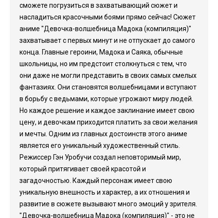
сможете погрузиться в захватывающий сюжет и
насладиться красочными боями прямо сейчас! Сюжет
аниме "Девочка-волшебница Мадока (компиляция)"
захватывает с первых минут и не отпускает до самого
конца. Главные героини, Мадока и Саяка, обычные
школьницы, но им предстоит столкнуться с тем, что
они даже не могли представить в своих самых смелых
фантазиях. Они становятся волшебницами и вступают
в борьбу с ведьмами, которые угрожают миру людей.
Но каждое решение и каждое заклинание имеет свою
цену, и девочкам приходится платить за свои желания
и мечты. Одним из главных достоинств этого аниме
является его уникальный художественный стиль.
Режиссер Гэн Уробучи создал неповторимый мир,
который притягивает своей красотой и
загадочностью. Каждый персонаж имеет свою
уникальную внешность и характер, а их отношения и
развитие в сюжете вызывают много эмоций у зрителя.
"Девочка-волшебница Мадока (компиляция)" - это не