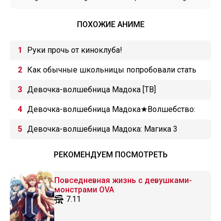
ПОХОЖИЕ АНИМЕ
Руки прочь от киноклуба!
Как обычные школьницы попробовали стать
местными айдолами
Девочка-волшебница Мадока [ТВ]
Девочка-волшебница Мадока★Волшебство:
Концепт
Девочка-волшебница Мадока: Магика 3
РЕКОМЕНДУЕМ ПОСМОТРЕТЬ
Повседневная жизнь с девушками-
монстрами OVA
7.11