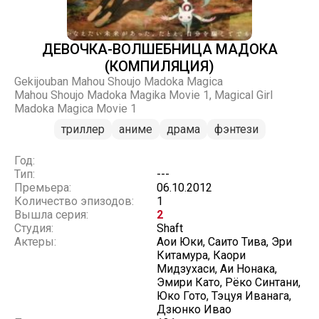
ДЕВОЧКА-ВОЛШЕБНИЦА МАДОКА
(КОМПИЛЯЦИЯ)
Gekijouban Mahou Shoujo Madoka Magica
Mahou Shoujo Madoka Magika Movie 1, Magical Girl
Madoka Magica Movie 1
триллер
аниме
драма
фэнтези
Год:
Тип:
---
Премьера:
06.10.2012
Количество эпизодов:
1
Вышла серия:
2
Студия:
Shaft
Актеры:
Аои Юки, Саито Тива, Эри
Китамура, Каори
Мидзухаси, Аи Нонака,
Эмири Като, Рёко Синтани,
Юко Гото, Тэцуя Иванага,
Дзюнко Ивао