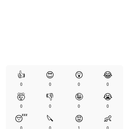
👍
😍
😲
😂
0
0
0
0
🤯
👎
🤪
😭
0
0
0
0
😴
🔪
😡
👶
0
0
1
0