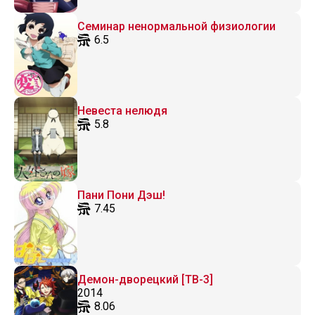
Семинар ненормальной физиологии
6.5
Невеста нелюдя
5.8
Пани Пони Дэш!
7.45
Демон-дворецкий [ТВ-3]
2014
8.06