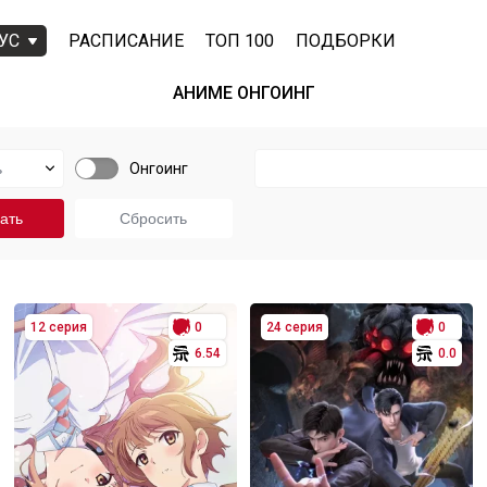
УС
РАСПИСАНИЕ
ТОП 100
ПОДБОРКИ
АНИМЕ ОНГОИНГ
Онгоинг
12 серия
0
24 серия
0
6.54
0.0