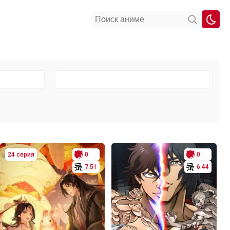
24 серия
0
0
7.51
6.44