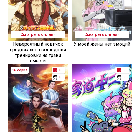
Смотреть онлайн
Смотреть онлайн
Невероятный новичок
У моей жены нет эмоций
средних лет, прошедший
тренировки на грани
смерти
16 серия
0
0
0.0
0.0