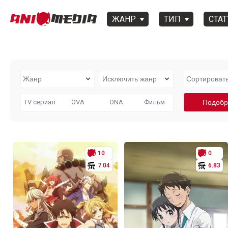
ЖАНР
ТИП
СТАТ
TV сериал
OVA
ONA
Фильм
10
0
7.04
6.83