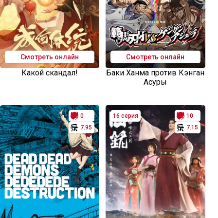
Смотреть онлайн
Смотреть онлайн
Какой скандал!
Баки Ханма против Кэнган
Асуры
0
16 серия
10
7.95
7.15