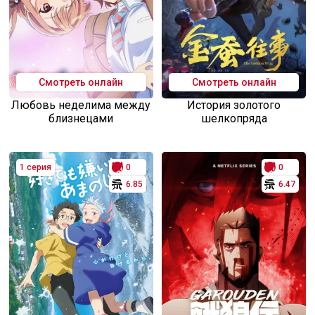
Смотреть онлайн
Смотреть онлайн
Любовь неделима между
История золотого
близнецами
шелкопряда
1 серия
0
0
6.85
6.47