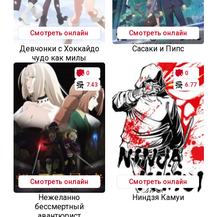
Смотреть онлайн
Смотреть онлайн
Девчонки с Хоккайдо
Сасаки и Пипс
чудо как милы
0
0
7.43
6.77
Смотреть онлайн
Смотреть онлайн
Нежеланно
Ниндзя Камуи
бессмертный
авантюрист