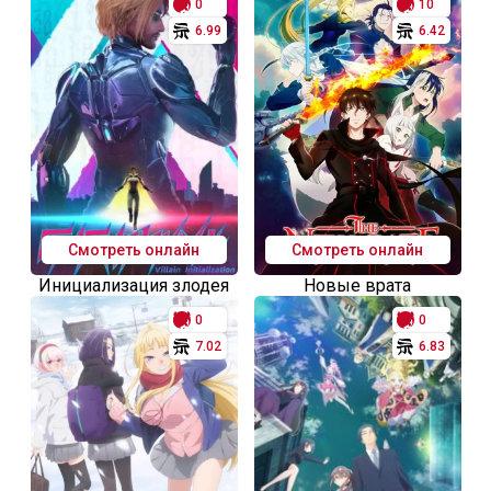
0
10
6.99
6.42
Смотреть онлайн
Смотреть онлайн
Инициализация злодея
Новые врата
0
0
7.02
6.83