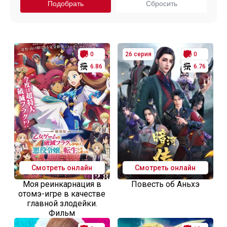
0
26 серия
0
6.86
6.76
Смотреть онлайн
Смотреть онлайн
Моя реинкарнация в
Повесть об Аньхэ
отомэ-игре в качестве
главной злодейки.
Фильм