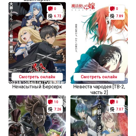
0
0
6.72
7.89
Смотреть онлайн
Смотреть онлайн
Ненасытный Берсерк
Невеста чародея [ТВ-2,
часть 2]
10
0
7.26
7.07