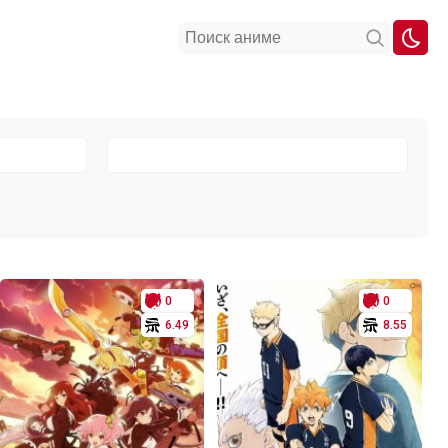
0
0
6.49
8.55