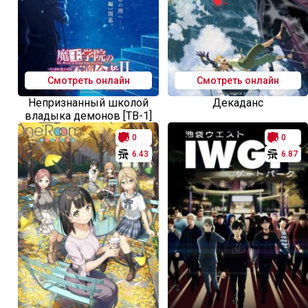
Смотреть онлайн
Смотреть онлайн
Непризнанный школой
Декаданс
владыка демонов [ТВ-1]
0
0
6.43
6.87