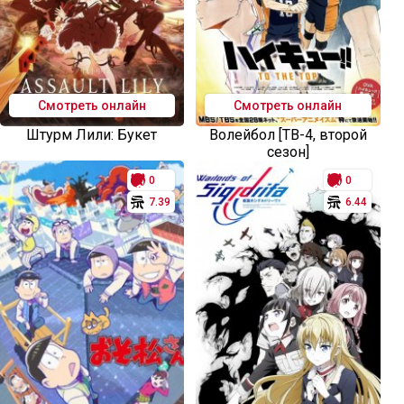
Смотреть онлайн
Смотреть онлайн
Штурм Лили: Букет
Волейбол [ТВ-4, второй
сезон]
0
0
7.39
6.44