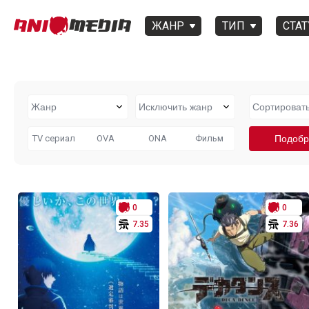
ЖАНР
ТИП
СТАТ
TV сериал
OVA
ONA
Фильм
0
0
7.35
7.36